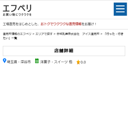
工場直売をはじめとした、
おトクでワクワクな直売情報
をお届け！
直売所情報のエフペリ
>
エリアで探す
>
赤城乳業株式会社 アイス直売所
> 「行った・行き
たい」一覧
店舗詳細
埼玉県・深谷市
洋菓子・スイーツ 他
0.0