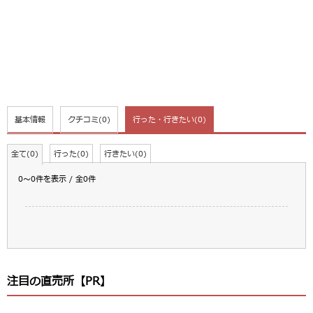
基本情報
クチコミ
(0)
行った・行きたい
(0)
全て(0)
行った(0)
行きたい(0)
0～0件を表示 / 全0件
注目の直売所【PR】