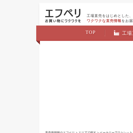
工場直売をはじめとした、
ワクワクな直売情報
をお届
TOP
工場
直売所情報のエフペリ
>
エリアで探す
>
ベーカリーアウトレット i