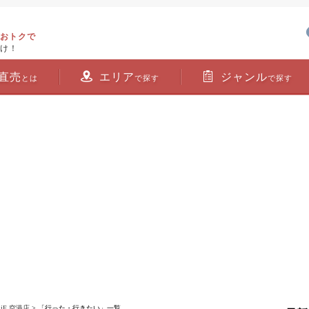
おトクで
け！
直売
エリア
ジャンル
とは
で探す
で探す
F 空港店
> 「行った・行きたい」一覧