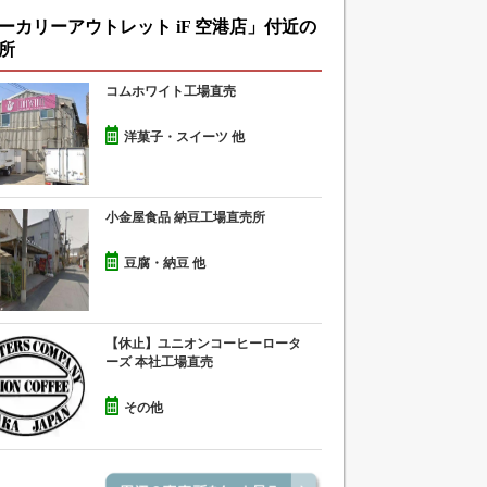
ーカリーアウトレット iF 空港店」付近の
所
コムホワイト工場直売
洋菓子・スイーツ 他
小金屋食品 納豆工場直売所
豆腐・納豆 他
【休止】ユニオンコーヒーロータ
ーズ 本社工場直売
その他