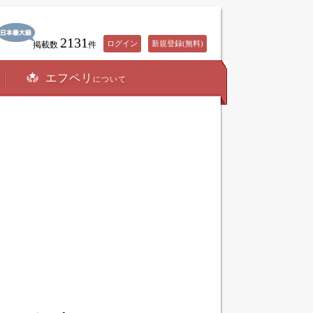
2131
ログイン
新規登録(無料)
掲載数
件
エフペリ
について