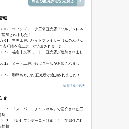
情報
.08.05
ウィンズアーク工場直売店「ソルデシレ本
が追加されました！
.08.04
料理工房ホワイトファミリー（京のぷりん
所 吉祥院本店工房）が追加されました！
.06.25
榛名十文字ミート 直売店が追加されまし
.06.25
ミート工房かわば直売店が追加されまし
.06.25
和豚もちぶた 直売所が追加されました！
新着情報一覧▶
らせ
.03.12
「スーパーＪチャンネル」で紹介された工
売所
.02.12
「帰れマンデー見っけ隊！！」で紹介され
売情報