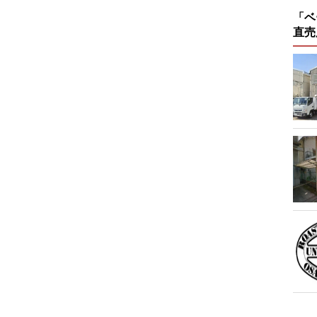
「ベ
直売