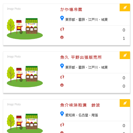
かや場冷蔵
東京都・葛飾・江戸川・城東
0
1
魚久 平野出張販売所
東京都・葛飾・江戸川・城東
0
0
魚介味淋粕漬 鈴波
愛知県・名古屋・尾張
0