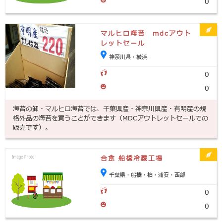
0
マルヒロ海苔 mdcアウト
レットセール
神奈川県・横浜
0
0
海苔の卸・マルヒロ海苔では、千葉県産・神奈川県産・有明産の規
格外品の海苔を買うことができます（MDCアウトレットセールでの
販売です）。
合食 船橋冷蔵工場
千葉県・船橋・柏・浦安・西部
0
0