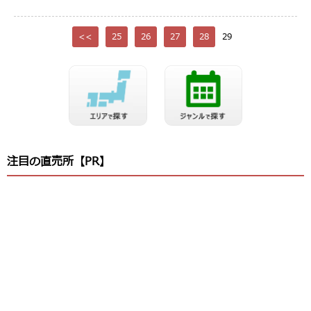
<<
25
26
27
28
29
注目の直売所【PR】