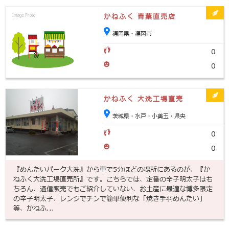
かねふく 青葉直売店
福岡県・福岡市
0
0
かねふく 大洗工場直売
茨城県・水戸・小美玉・県央
0
0
『めんたいパーク大洗』から車で5分ほどの場所にあるのが、『か
ねふく大洗工場直売所』です。こちらでは、定番の辛子明太子はも
ちろん、通信販売でもご紹介していない、お土産に最適な博多限定
の辛子明太子、レンジでチンで簡単便利な「焼き手羽めんたい」
等、かねふ...