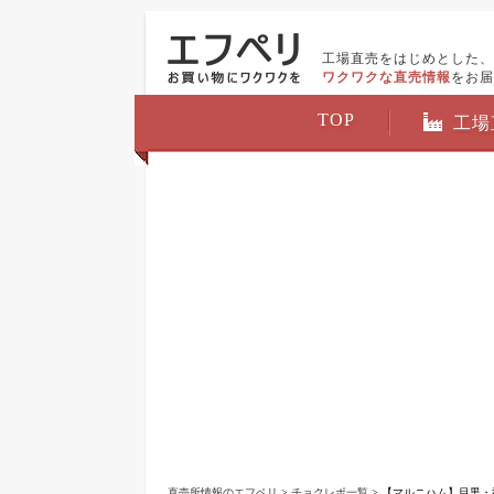
工場直売をはじめとした、
ワクワクな直売情報
をお届
TOP
工場
直売所情報のエフペリ
>
チョクレポ一覧
> 【マルニハム】目黒