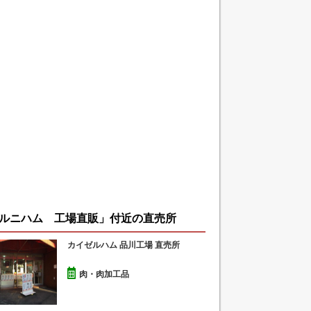
ルニハム 工場直販」付近の直売所
カイゼルハム 品川工場 直売所
肉・肉加工品