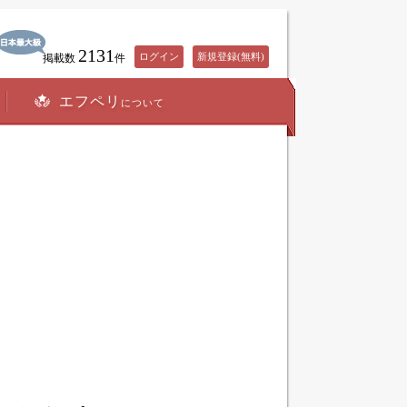
2131
ログイン
新規登録(無料)
掲載数
件
エフペリ
について