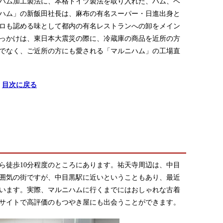
のハム加工製法に、本格ドイツ製法を取り入れた、ハム、ベ
ハム」の新飯田社長は、麻布の有名スーパー・日進出身と
ロも認める味として都内の有名レストランへの卸をメイン
っかけは、東日本大震災の際に、冷蔵庫の商品を近所の方
でなく、ご近所の方にも愛される「マルニハム」の工場直
目次に戻る
ら徒歩10分程度のところにあります。祐天寺周辺は、中目
囲気の街ですが、中目黒駅に近いということもあり、最近
います。実際、マルニハムに行くまでにはおしゃれな古着
サイトで高評価のもつやき屋にも出会うことができます。