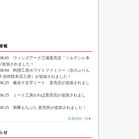
情報
.08.05
ウィンズアーク工場直売店「ソルデシレ本
が追加されました！
.08.04
料理工房ホワイトファミリー（京のぷりん
所 吉祥院本店工房）が追加されました！
.06.25
榛名十文字ミート 直売店が追加されまし
.06.25
ミート工房かわば直売店が追加されまし
.06.25
和豚もちぶた 直売所が追加されました！
新着情報一覧▶
らせ