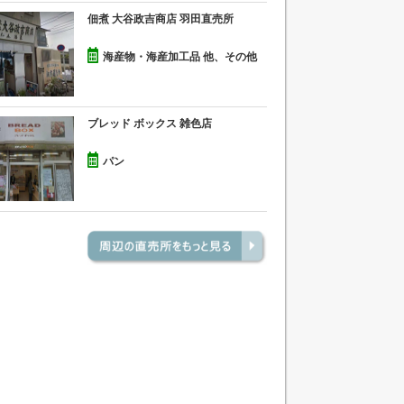
佃煮 大谷政吉商店 羽田直売所
海産物・海産加工品 他、その他
ブレッド ボックス 雑色店
パン