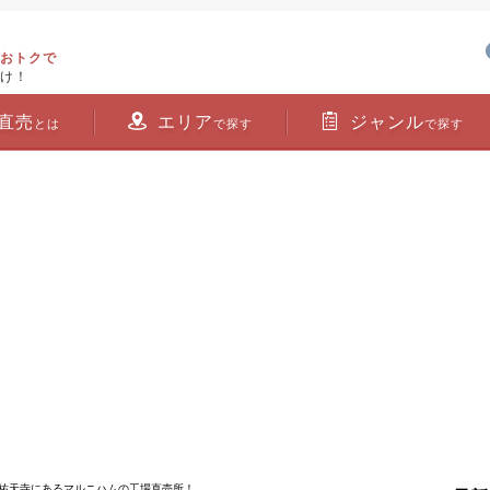
おトクで
け！
直売
エリア
ジャンル
とは
で探す
で探す
・祐天寺にあるマルニハムの工場直売所！