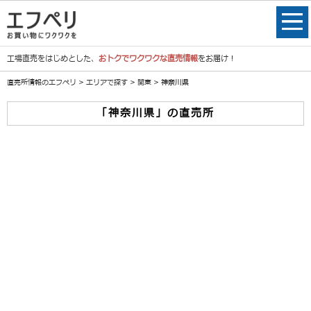
工場直売をはじめとした、
おトクでワクワクな直売情報
をお届け！
直売所情報のエフペリ
>
エリアで探す
>
関東
> 神奈川県
「神奈川県」の直売所