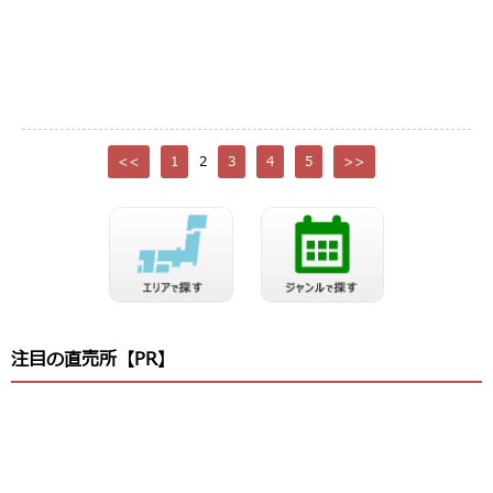
<<
1
2
3
4
5
>>
注目の直売所【PR】