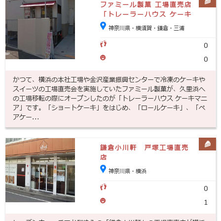
ファミール製菓 工場直売店
「トレーラーハウス ケーキ
マニア」
神奈川県・横須賀・鎌倉・三浦
0
0
かつて、横浜の本社工場や金沢産業振興センターで冷凍のケーキや
スイーツの工場直売会を実施していたファミール製菓が、久里浜へ
の工場移転の際にオープンしたのが「トレーラーハウス ケーキマニ
ア」です。「ショートケーキ」をはじめ、「ロールケーキ」、「ペ
アケー...
鎌倉小川軒 戸塚工場直売
店
神奈川県・横浜
0
1