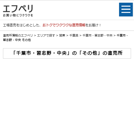
工場直売をはじめとした、
おトクでワクワクな直売情報
をお届け！
直売所情報のエフペリ
>
エリアで探す
>
関東
>
千葉県
>
千葉市・習志野・中央
> 千葉市・
習志野・中央 その他
「千葉市・習志野・中央」の「その他」の直売所