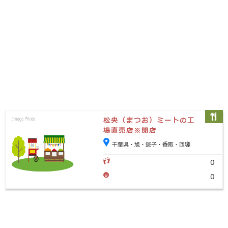
松央（まつお）ミートの工
場直売店※閉店
千葉県・旭・銚子・香取・匝瑳
0
0