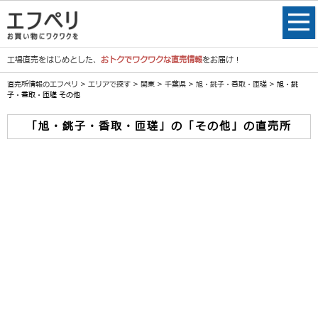
工場直売をはじめとした、
おトクでワクワクな直売情報
をお届け！
直売所情報のエフペリ
>
エリアで探す
>
関東
>
千葉県
>
旭・銚子・香取・匝瑳
> 旭・銚
子・香取・匝瑳 その他
「旭・銚子・香取・匝瑳」の「その他」の直売所