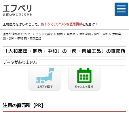
工場直売をはじめとした、
おトクでワクワクな直売情報
をお届け！
直売所情報のエフペリ
>
エリアで探す
>
関西
>
奈良県
>
大和高田・御所・中和
> 大和高
田・御所・中和 肉・肉加工品
「大和高田・御所・中和」の「肉・肉加工品」の直売所
データがありません
注目の直売所【PR】