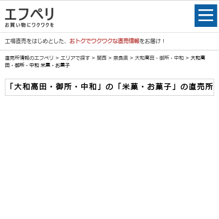
工場直売をはじめとした、
おトクでワクワクな直売情報
をお届け！
直売所情報のエフペリ
>
エリアで探す
>
関西
>
奈良県
>
大和高田・御所・中和
> 大和高
田・御所・中和 米菓・お菓子
「大和高田・御所・中和」の「米菓・お菓子」の直売所