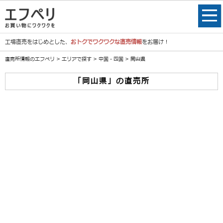
工場直売をはじめとした、
おトクでワクワクな直売情報
をお届け！
直売所情報のエフペリ
>
エリアで探す
>
中国・四国
> 岡山県
「岡山県」の直売所