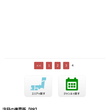
<<
1
2
3
4
注目の直売所【PR】