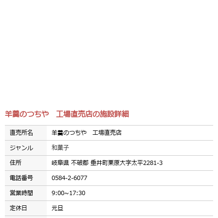
羊羹のつちや 工場直売店の施設詳細
直売所名
羊羹のつちや 工場直売店
ジャンル
和菓子
住所
岐阜県 不破郡 垂井町栗原大字太平2281-3
電話番号
0584-2-6077
営業時間
9:00~17:30
定休日
元旦