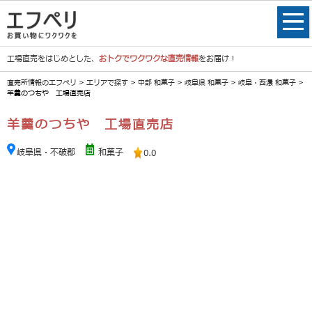
工場直売をはじめとした、
おトクでワクワクな直売情報
をお届け！
直売所情報のエフペリ
>
エリアで探す
>
中部 和菓子
>
岐阜県 和菓子
>
岐阜・西濃 和菓子
>
羊羹のつちや 工場直売店
羊羹のつちや 工場直売店
岐阜県・不破郡
和菓子
0.0