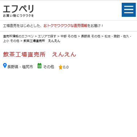
工場直売をはじめとした、
おトクでワクワクな直売情報
をお届け！
直売所情報のエフペリ
>
エリアで探す
>
中部 その他
>
長野県 その他
>
松本・諏訪・佐久・
上小 その他
> 飲茶工場直売所 えんえん
飲茶工場直売所 えんえん
長野県・塩尻市
その他
0.0