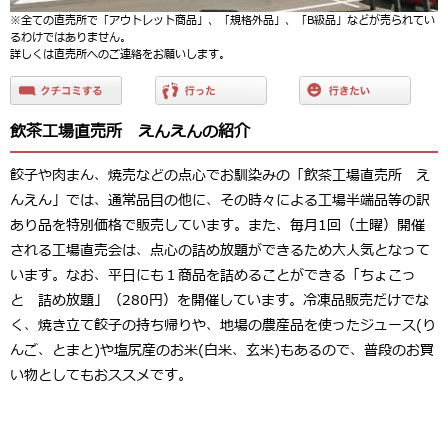
※全ての直売所で「アウトレット商品」、「規格外品」、「B級品」などが売られてい
るわけではありません。
詳しくは直売所へのご連絡をお願いします。
飲茶工場直売所 えんえんの紹介
餃子や肉まん、焼売などの点心でお馴染みの「飲茶工場直売所 え
んえん」では、通常品目の他に、その時々による工場半端品等の訳
あり品を特別価格で販売しています。また、毎月1回（土曜）開催
される工場直売会は、点心の詰め放題ができるため大人気となって
います。なお、平日にも１商品を詰めることができる「ちょこっ
と 詰め放題」（280円）を開催しています。冷凍品販売だけでな
く、焼き立て餃子の持ち帰りや、地場の農産品を使ったジュース(り
んご、とまと)や塩尻産のお米(白米、玄米)もあるので、普段のお買
い物としてもおススメです。