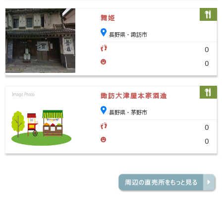
舞姫
長野県・諏訪市
0
0
諏訪大津屋本家酒造
長野県・茅野市
0
0