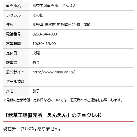
直売所名
飲茶工場直売所 えんえん
ジャンル
その他
住所
長野県 塩尻市 広丘堅石2145－350
電話番号
0263-54-4033
営業時間
10:30~19:00
定休日
火曜
駐車場
あり
公式サイト
http://www.mise.co.jp/
セール情報
-
メモ
餃子
※最新の営業時間・定休日などについては、直売所へのご連絡をお願いします。
「飲茶工場直売所 えんえん」のチョクレポ
現在チョクレポはありません。