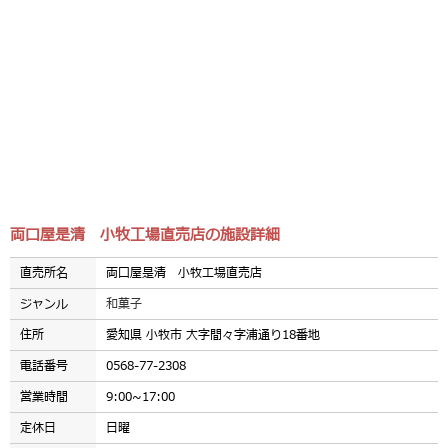
両口屋是清 小牧工場直売店の施設詳細
直売所名
両口屋是清 小牧工場直売店
ジャンル
和菓子
住所
愛知県 小牧市 大字間々字浦通り18番地
電話番号
0568-77-2308
営業時間
9:00~17:00
定休日
日曜