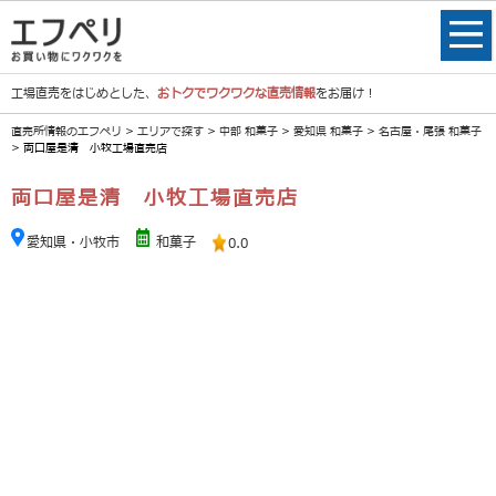
工場直売をはじめとした、
おトクでワクワクな直売情報
をお届け！
直売所情報のエフペリ
>
エリアで探す
>
中部 和菓子
>
愛知県 和菓子
>
名古屋・尾張 和菓子
> 両口屋是清 小牧工場直売店
両口屋是清 小牧工場直売店
愛知県・小牧市
和菓子
0.0