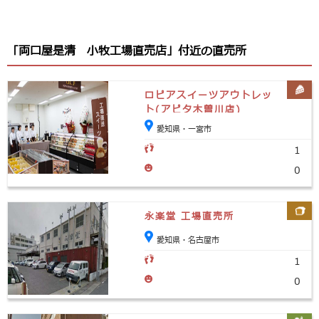
「両口屋是清 小牧工場直売店」付近の直売所
ロピアスイーツアウトレッ
ト(アピタ木曽川店)
愛知県・一宮市
1
0
永楽堂 工場直売所
愛知県・名古屋市
1
0