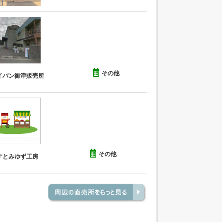
その他
イバン御津販売所
その他
すとみゆず工房