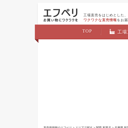
工場直売をはじめとした、
ワクワクな直売情報
をお届
TOP
工場
直売所情報のエフペリ
>
エリアで探す
>
関西 和菓子
>
兵庫県 和