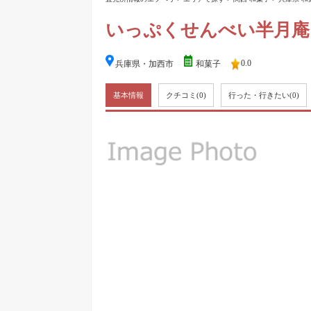
いっぷくせんべい半月庵
0.0
兵庫県・加西市
和菓子
基本情報
クチコミ
(0)
行った・行きたい
(0)