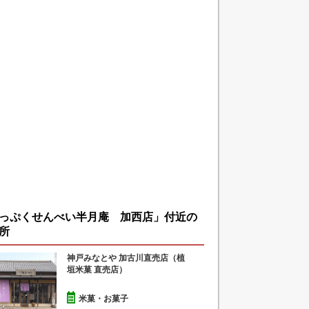
っぷくせんべい半月庵 加西店」付近の
所
神戸みなとや 加古川直売店（植
垣米菓 直売店）
米菓・お菓子