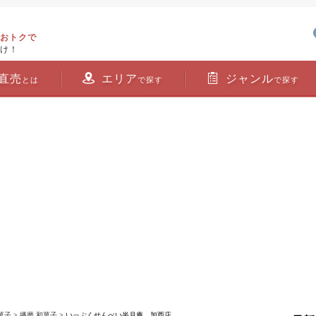
おトクで
け！
直売
エリア
ジャンル
とは
で探す
で探す
菓子
>
播磨 和菓子
> いっぷくせんべい半月庵 加西店