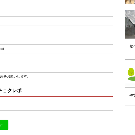
セ
tml
連絡をお願いします。
チョクレポ
や