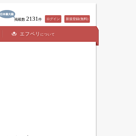
2131
ログイン
新規登録(無料)
掲載数
件
エフペリ
について