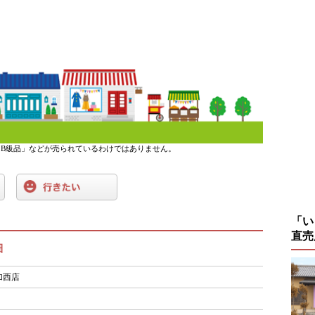
B級品」などが売られているわけではありません。
「い
直売
細
加西店