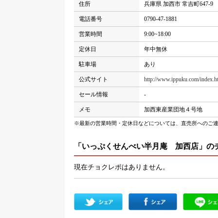
住所
兵庫県 加西市 常吉町647-9
電話番号
0790-47-1881
営業時間
9:00~18:00
定休日
年中無休
駐車場
あり
公式サイト
http://www.ippuku.com/index.h
セール情報
-
メモ
加西東産業団地４号地
※最新の営業時間・定休日などについては、直売所へのご
「いっぷくせんべい半月庵 加西店」の
現在チョクレポはありません。