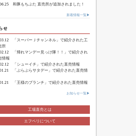
.06.25
和豚もちぶた 直売所が追加されました！
新着情報一覧▶
らせ
.03.12
「スーパーＪチャンネル」で紹介された工
売所
.02.12
「帰れマンデー見っけ隊！！」で紹介され
売情報
.02.12
「シューイチ」で紹介された直売情報
.01.21
「ぶらぶらサタデー」で紹介された直売情
.01.21
「王様のブランチ」で紹介された直売情報
お知らせ一覧▶
工場直売とは
エフペリについて