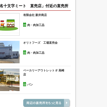
名十文字ミート 直売店」付近の直売所
有限会社 新井商店
肉・肉加工品
オリトフーズ 工場直売会
肉・肉加工品
ベーカリーアウトレット iF 高崎
店
パン