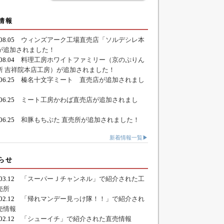
情報
.08.05
ウィンズアーク工場直売店「ソルデシレ本
が追加されました！
.08.04
料理工房ホワイトファミリー（京のぷりん
所 吉祥院本店工房）が追加されました！
.06.25
榛名十文字ミート 直売店が追加されまし
.06.25
ミート工房かわば直売店が追加されまし
.06.25
和豚もちぶた 直売所が追加されました！
新着情報一覧▶
らせ
.03.12
「スーパーＪチャンネル」で紹介された工
売所
.02.12
「帰れマンデー見っけ隊！！」で紹介され
売情報
.02.12
「シューイチ」で紹介された直売情報