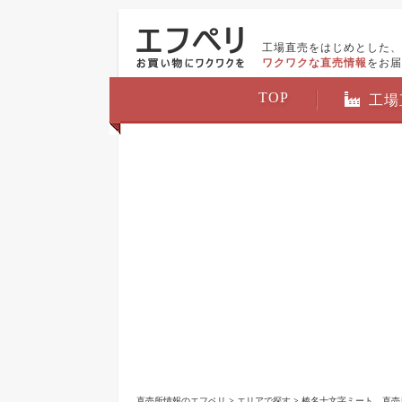
工場直売をはじめとした、
ワクワクな直売情報
をお届
TOP
工場
直売所情報のエフペリ
>
エリアで探す
>
榛名十文字ミート 直売