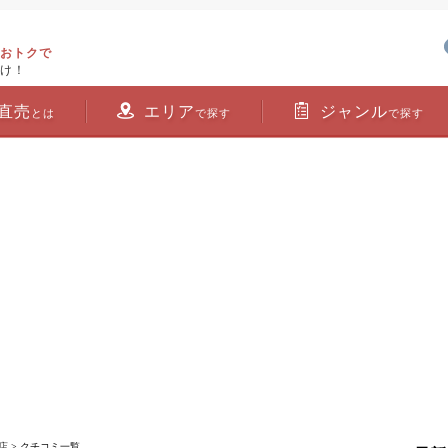
おトクで
け！
直売
エリア
ジャンル
とは
で探す
で探す
店
> クチコミ一覧