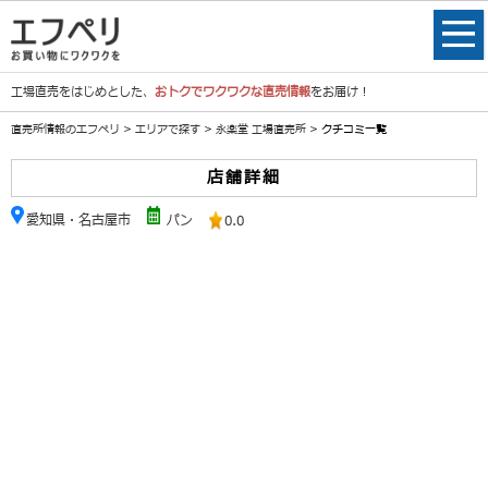
工場直売をはじめとした、
おトクでワクワクな直売情報
をお届け！
直売所情報のエフペリ
>
エリアで探す
>
永楽堂 工場直売所
> クチコミ一覧
店舗詳細
愛知県・名古屋市
パン
0.0