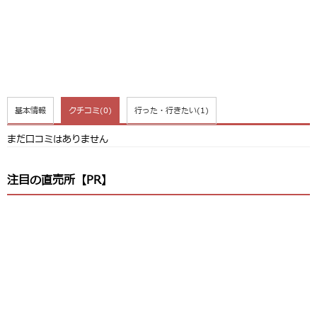
基本情報
クチコミ
(0)
行った・行きたい
(1)
まだ口コミはありません
注目の直売所【PR】