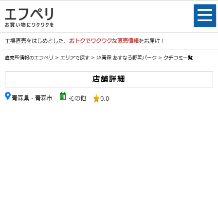
工場直売をはじめとした、
おトクでワクワクな直売情報
をお届け！
直売所情報のエフペリ
>
エリアで探す
>
JA青森 あすなろ野菜パーク
> クチコミ一覧
店舗詳細
青森県・青森市
その他
0.0