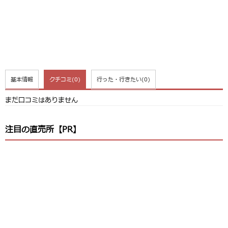
基本情報
クチコミ
(0)
行った・行きたい
(0)
まだ口コミはありません
注目の直売所【PR】