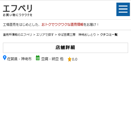
工場直売をはじめとした、
おトクでワクワクな直売情報
をお届け！
直売所情報のエフペリ
>
エリアで探す
>
ゆば豆腐工房 神埼おしとり
> クチコミ一覧
店舗詳細
佐賀県・神埼市
豆腐・納豆 他
0.0