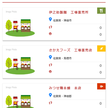
伊之助製麺 工場直売所
佐賀県・神埼市
0
0
さかえフーズ 工場直売店
佐賀県・鳥栖市
0
0
みつせ鶏本舗 本店
佐賀県・神埼郡
0