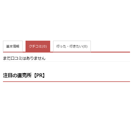
基本情報
クチコミ
(0)
行った・行きたい
(0)
まだ口コミはありません
注目の直売所【PR】