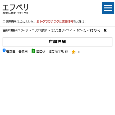
工場直売をはじめとした、
おトクでワクワクな直売情報
をお届け！
直売所情報のエフペリ
>
エリアで探す
>
ほたて屋 ダイエイ
> 「行った・行きたい」一覧
店舗詳細
青森県・青森市
海産物・海産加工品 他
0.0