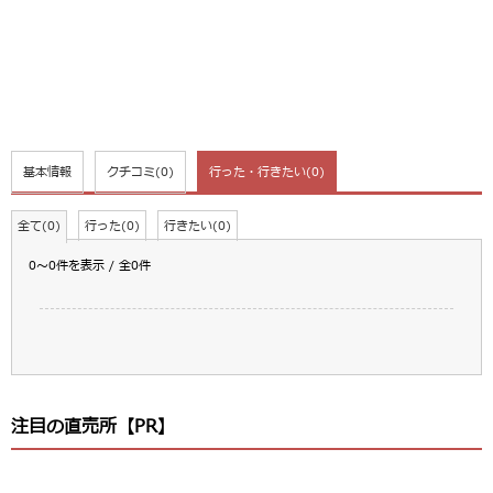
基本情報
クチコミ
(0)
行った・行きたい
(0)
全て(0)
行った(0)
行きたい(0)
0～0件を表示 / 全0件
注目の直売所【PR】