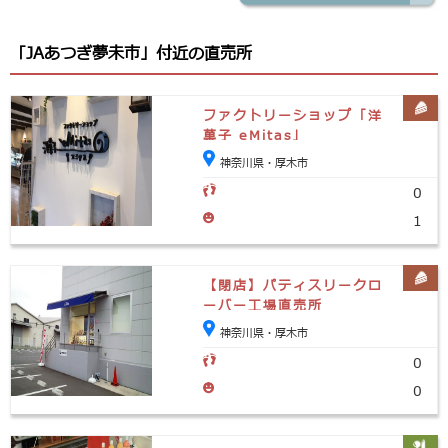
「JAあつぎ夢未市」付近の直売所
ファクトリーショップ「洋
菓子 eMitas」
神奈川県・厚木市
0
1
【閉店】パティスリークロ
ーバー工場直売所
神奈川県・厚木市
0
0