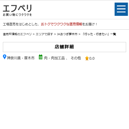
工場直売をはじめとした、
おトクでワクワクな直売情報
をお届け！
直売所情報のエフペリ
>
エリアで探す
>
JAあつぎ夢未市
> 「行った・行きたい」一覧
店舗詳細
神奈川県・厚木市
肉・肉加工品
、
その他
0.0