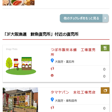
「JF大阪漁連 鮮魚直売所」付近の直売所
つぼ市製茶本舗 工場直売
所
大阪府・高石市
0
0
タマヤパン 本社工場売店
大阪府・岸和田市
0