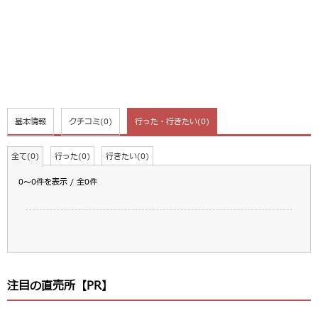
基本情報
クチコミ
(0)
行った・行きたい
(0)
全て(0)
行った(0)
行きたい(0)
0～0件を表示 / 全0件
注目の直売所【PR】