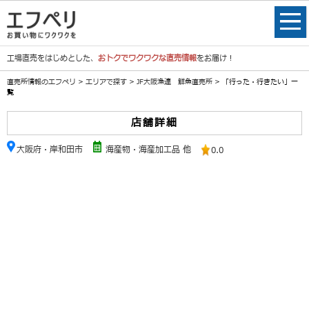
工場直売をはじめとした、
おトクでワクワクな直売情報
をお届け！
直売所情報のエフペリ
>
エリアで探す
>
JF大阪漁連 鮮魚直売所
> 「行った・行きたい」一
覧
店舗詳細
大阪府・岸和田市
海産物・海産加工品 他
0.0