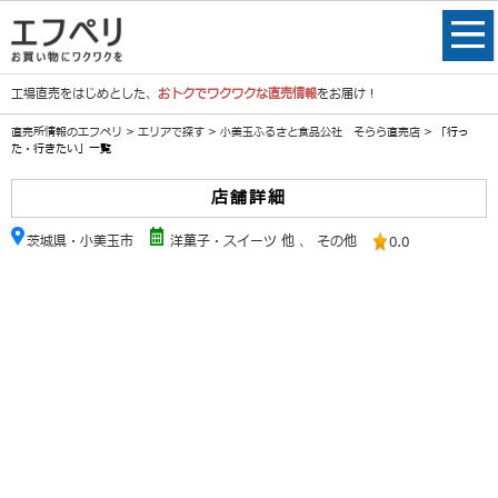
工場直売をはじめとした、
おトクでワクワクな直売情報
をお届け！
直売所情報のエフペリ
>
エリアで探す
>
小美玉ふるさと食品公社 そらら直売店
> 「行っ
た・行きたい」一覧
店舗詳細
茨城県・小美玉市
洋菓子・スイーツ 他
、
その他
0.0