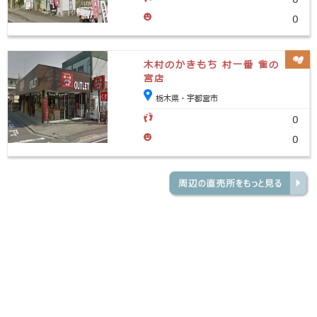
0
木村のかきもち 村一番 雀の
宮店
栃木県・宇都宮市
0
0