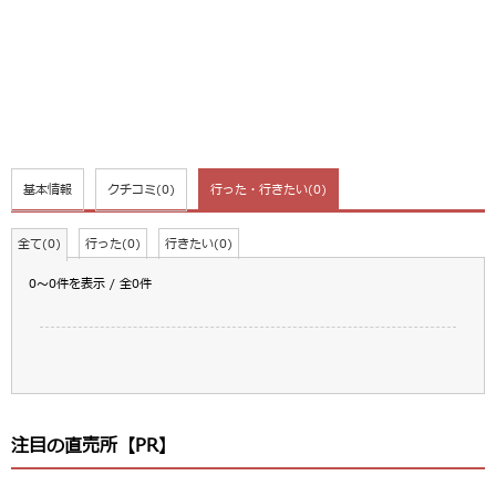
基本情報
クチコミ
(0)
行った・行きたい
(0)
全て(0)
行った(0)
行きたい(0)
0～0件を表示 / 全0件
注目の直売所【PR】