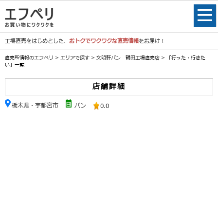
工場直売をはじめとした、
おトクでワクワクな直売情報
をお届け！
直売所情報のエフペリ
>
エリアで探す
>
文明軒パン 鶴田工場直売店
> 「行った・行きた
い」一覧
店舗詳細
栃木県・宇都宮市
パン
0.0