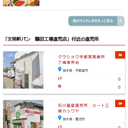
「文明軒パン 鶴田工場直売店」付近の直売所
クラショウ宇都宮営業所
工場直売会
栃木県・宇都宮市
0
0
石川畜産直売所 ミート工
房カシワヤ
栃木県・鹿沼市
0