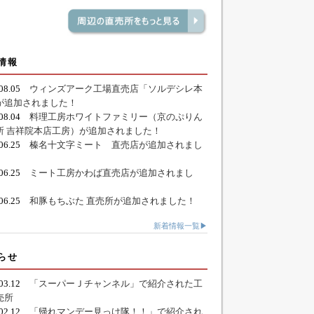
情報
.08.05
ウィンズアーク工場直売店「ソルデシレ本
が追加されました！
.08.04
料理工房ホワイトファミリー（京のぷりん
所 吉祥院本店工房）が追加されました！
.06.25
榛名十文字ミート 直売店が追加されまし
.06.25
ミート工房かわば直売店が追加されまし
.06.25
和豚もちぶた 直売所が追加されました！
新着情報一覧▶
らせ
.03.12
「スーパーＪチャンネル」で紹介された工
売所
.02.12
「帰れマンデー見っけ隊！！」で紹介され