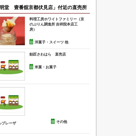
明堂 壹番舘京都伏見店」付近の直売所
料理工房ホワイトファミリー（京
のぷりん調進所 吉祥院本店工
房）
洋菓子・スイーツ 他
飴匠さわはら 直売店
米菓・お菓子
その他
ルプレーザ