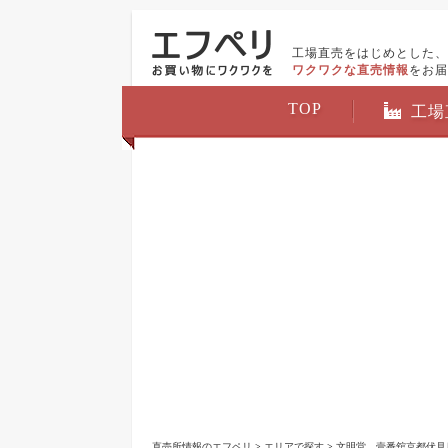
工場直売をはじめとした、
ワクワクな直売情報
をお届
TOP
工場
直売所情報のエフペリ
>
エリアで探す
>
文明堂 壹番舘京都伏見