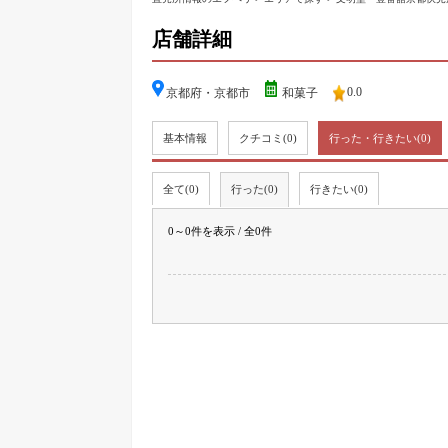
店舗詳細
0.0
京都府・京都市
和菓子
基本情報
クチコミ
(0)
行った・行きたい
(0)
全て(0)
行った(0)
行きたい(0)
0～0件を表示 / 全0件