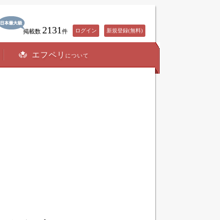
2131
ログイン
新規登録(無料)
掲載数
件
エフペリ
について