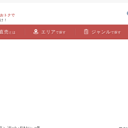
おトクで
け！
直売
エリア
ジャンル
とは
で探す
で探す
店
> 「行った・行きたい」一覧