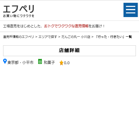
工場直売をはじめとした、
おトクでワクワクな直売情報
をお届け！
直売所情報のエフペリ
>
エリアで探す
>
だんごの丸一 小川店
> 「行った・行きたい」一覧
店舗詳細
東京都・小平市
和菓子
0.0