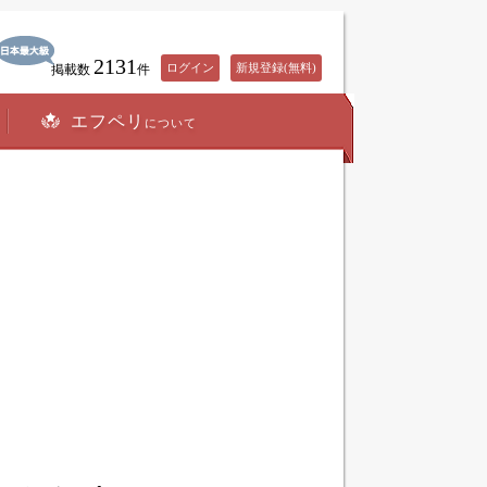
2131
ログイン
新規登録(無料)
掲載数
件
エフペリ
について