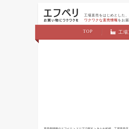
工場直売をはじめとした、
ワクワクな直売情報
をお届
TOP
工場
直売所情報のエフペリ
>
エリアで探す
>
あられ松福 工場直売店