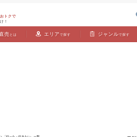
おトクで
け！
直売
エリア
ジャンル
とは
で探す
で探す
> 「行った・行きたい」一覧