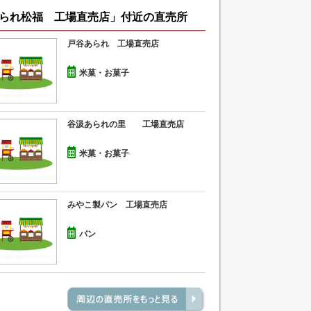
られ松福 工場直売店」付近の直売所
戸谷あられ 工場直売店
米菓・お菓子
谷汲あられの里 工場直売店
米菓・お菓子
みやこ製パン 工場直売店
パン