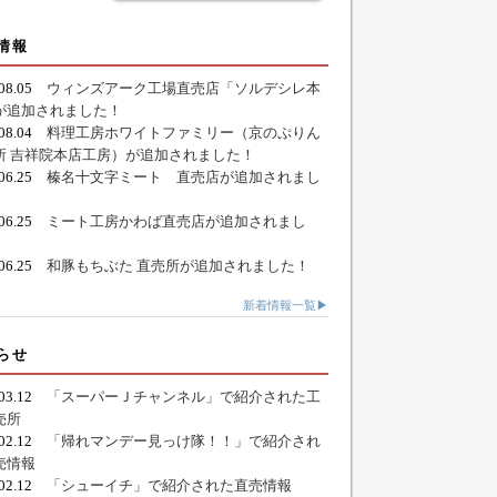
情報
.08.05
ウィンズアーク工場直売店「ソルデシレ本
が追加されました！
.08.04
料理工房ホワイトファミリー（京のぷりん
所 吉祥院本店工房）が追加されました！
.06.25
榛名十文字ミート 直売店が追加されまし
.06.25
ミート工房かわば直売店が追加されまし
.06.25
和豚もちぶた 直売所が追加されました！
新着情報一覧▶
らせ
.03.12
「スーパーＪチャンネル」で紹介された工
売所
.02.12
「帰れマンデー見っけ隊！！」で紹介され
売情報
.02.12
「シューイチ」で紹介された直売情報