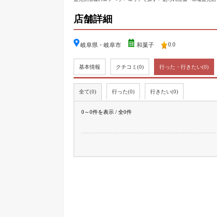
店舗詳細
0.0
岐阜県・岐阜市
和菓子
基本情報
クチコミ
(0)
行った・行きたい
(0)
全て(0)
行った(0)
行きたい(0)
0～0件を表示 / 全0件