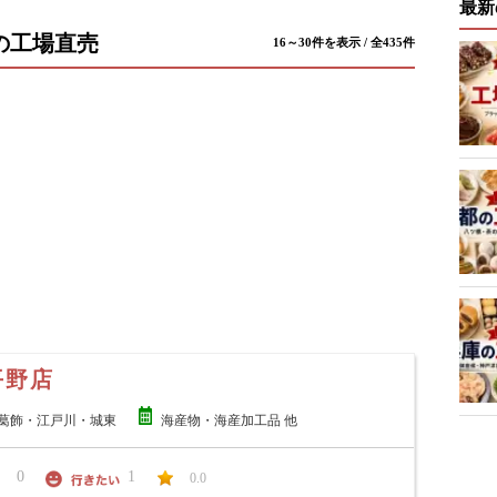
最新
の工場直売
16～30件を表示 / 全435件
平野店
葛飾・江戸川・城東
海産物・海産加工品 他
0
1
0.0