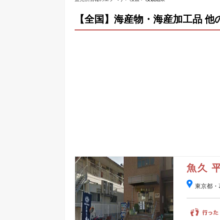
【全国】海産物・海産加工品 他
魚久 
東京都・