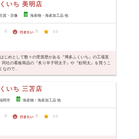
くいち 美明店
古賀・宗像
海産物・海産加工品 他
0
0
0.0
をはじめとして数々の受賞歴がある『博多ふくいち』の工場直
、同社の看板商品の『炙り辛子明太子』や『鮭明太』を買うこ
ので...
くいち 三苫店
福岡市
海産物・海産加工品 他
0
0
0.0