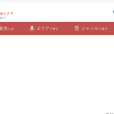
おトクで
け！
直売
エリア
ジャンル
とは
で探す
で探す