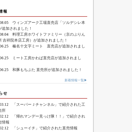
情報
.08.05
ウィンズアーク工場直売店「ソルデシレ本
が追加されました！
.08.04
料理工房ホワイトファミリー（京のぷりん
所 吉祥院本店工房）が追加されました！
.06.25
榛名十文字ミート 直売店が追加されまし
.06.25
ミート工房かわば直売店が追加されまし
.06.25
和豚もちぶた 直売所が追加されました！
新着情報一覧▶
らせ
.03.12
「スーパーＪチャンネル」で紹介された工
売所
.02.12
「帰れマンデー見っけ隊！！」で紹介され
売情報
.02.12
「シューイチ」で紹介された直売情報