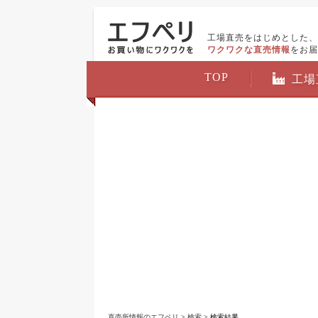
工場直売をはじめとした、
ワクワクな直売情報
をお届
TOP
工場
直売所情報のエフペリ
>
検索
> 検索結果