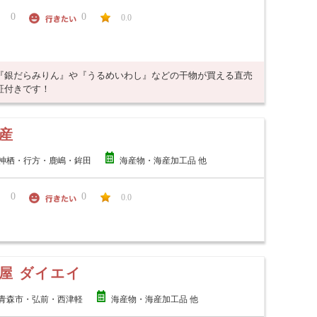
0
0
0.0
『銀だらみりん』や『うるめいわし』などの干物が買える直売
証付きです！
産
神栖・行方・鹿嶋・鉾田
海産物・海産加工品 他
0
0
0.0
屋 ダイエイ
青森市・弘前・西津軽
海産物・海産加工品 他