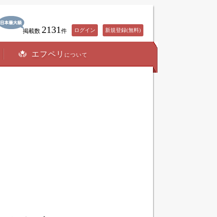
2131
ログイン
新規登録(無料)
掲載数
件
エフペリ
について