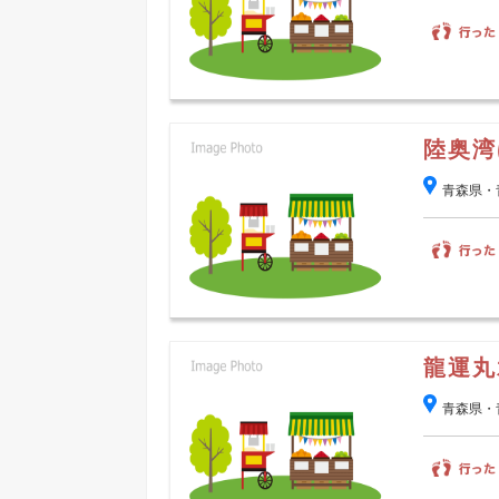
陸奥湾
青森県・
龍運丸
青森県・