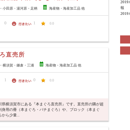
2019
報
・小田原・湯河原・足柄
海産物・海産加工品 他
2019
0
1
0.0
ろ直売所
・横須賀・鎌倉・三浦
海産物・海産加工品 他
1
0
0.0
川県横須賀市にある『本まぐろ直売所』です。直売所の隣が超
刺身用の冊（本まぐろ・バチまぐろ）や、ブロック（本まぐ
ら少量...