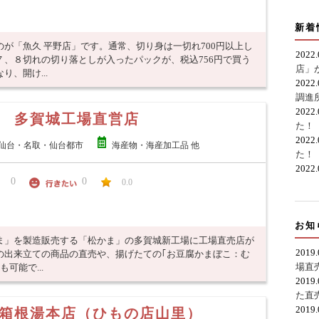
新着
が「魚久 平野店」です。通常、切り身は一切れ700円以上し
2022
、８切れの切り落としが入ったパックが、税込756円で買う
店」
、開け...
2022
調進
2022
 多賀城工場直営店
た！
2022
仙台・名取・仙台都市
海産物・海産加工品 他
た！
2022
0
0
0.0
お知
ま」を製造販売する「松かま」の多賀城新工場に工場直売店が
2019
の出来立ての商品の直売や、揚げたての｢お豆腐かまぼこ：む
場直
可能で...
2019
た直
2019
箱根湯本店（ひもの店山里）