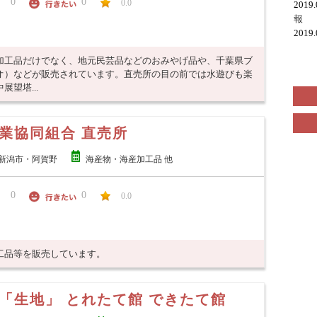
0
0
0.0
2019
報
2019
加工品だけでなく、地元民芸品などのおみやげ品や、千葉県ブ
オ）などが販売されています。直売所の目の前では水遊びも楽
望塔...
業協同組合 直売所
新潟市・阿賀野
海産物・海産加工品 他
0
0
0.0
工品等を販売しています。
「生地」 とれたて館 できたて館