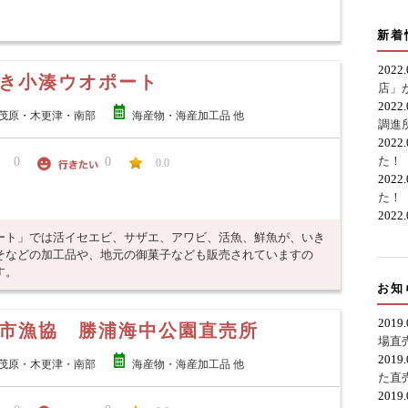
新着
2022
き小湊ウオポート
店」
2022
茂原・木更津・南部
海産物・海産加工品 他
調進
2022
た！
0
0
0.0
2022
た！
2022
ート」では活イセエビ、サザエ、アワビ、活魚、鮮魚が、いき
そなどの加工品や、地元の御菓子なども販売されていますの
す。
お知
2019
市漁協 勝浦海中公園直売所
場直
2019
茂原・木更津・南部
海産物・海産加工品 他
た直
2019