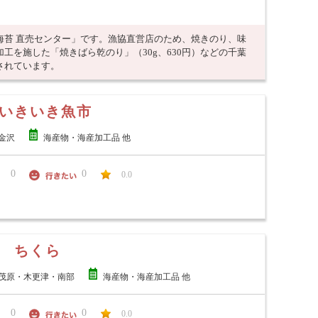
海苔 直売センター」です。漁協直営店のため、焼きのり、味
工を施した「焼きばら乾のり」（30g、630円）などの千葉
されています。
いきいき魚市
金沢
海産物・海産加工品 他
0
0
0.0
 ちくら
茂原・木更津・南部
海産物・海産加工品 他
0
0
0.0