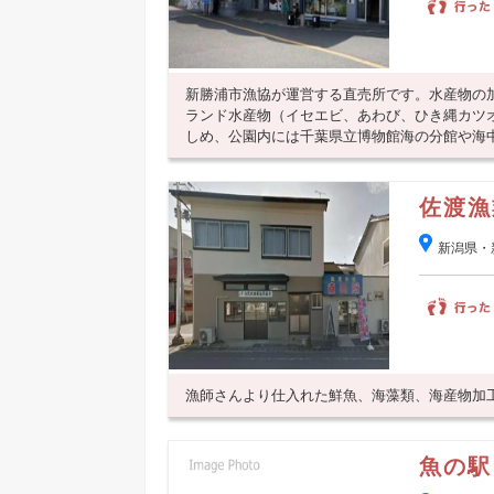
新勝浦市漁協が運営する直売所です。水産物の
ランド水産物（イセエビ、あわび、ひき縄カツ
しめ、公園内には千葉県立博物館海の分館や海中展
佐渡漁
新潟県・
漁師さんより仕入れた鮮魚、海藻類、海産物加
魚の駅