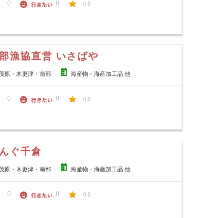
0
0
0.0
部漁協直営 いさばや
茂原・木更津・南部
海産物・海産加工品 他
0
0
0.0
んぐ千倉
茂原・木更津・南部
海産物・海産加工品 他
0
0
0.0