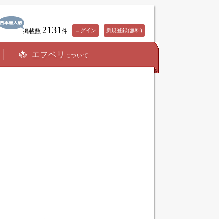
2131
ログイン
新規登録(無料)
掲載数
件
エフペリ
について