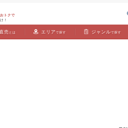
おトクで
け！
直売
エリア
ジャンル
とは
で探す
で探す