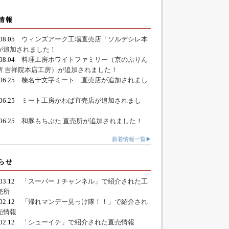
情報
.08.05
ウィンズアーク工場直売店「ソルデシレ本
が追加されました！
.08.04
料理工房ホワイトファミリー（京のぷりん
所 吉祥院本店工房）が追加されました！
.06.25
榛名十文字ミート 直売店が追加されまし
.06.25
ミート工房かわば直売店が追加されまし
.06.25
和豚もちぶた 直売所が追加されました！
新着情報一覧▶
らせ
.03.12
「スーパーＪチャンネル」で紹介された工
売所
.02.12
「帰れマンデー見っけ隊！！」で紹介され
売情報
.02.12
「シューイチ」で紹介された直売情報