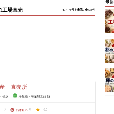
最新
の工場直売
61～75件を表示 / 全435件
産 直売所
・横浜
海産物・海産加工品 他
0
0
0.0