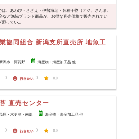
では、あわび・さざえ・伊勢海老・各種干物（アジ、さんま、
塩辛など漁協ブランド商品が、お得な直売価格で販売されてい
ってい...
業協同組合 新潟支所直売所 地魚工
新潟市・阿賀野
海産物・海産加工品 他
0
0
0.0
苔 直売センター
茂原・木更津・南部
海産物・海産加工品 他
0
0
0.0