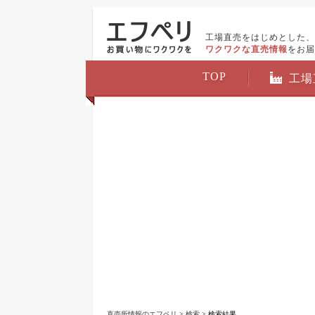
工場直売をはじめとした、
ワクワクな直売情報
をお届
TOP
工場
直売所情報のエフペリ
>
検索
> 検索結果