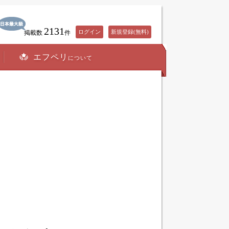
2131
ログイン
新規登録(無料)
掲載数
件
エフペリ
について