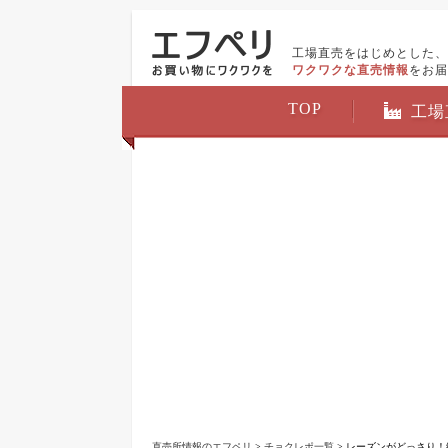
工場直売をはじめとした、
ワクワクな直売情報
をお届
TOP
工場
直売所情報のエフペリ
>
チョクレポ一覧
> レーズンがどっさり