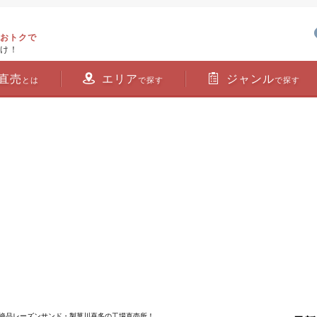
おトクで
け！
直売
エリア
ジャンル
とは
で探す
で探す
！絶品レーズンサンド・製菓川喜多の工場直売所！