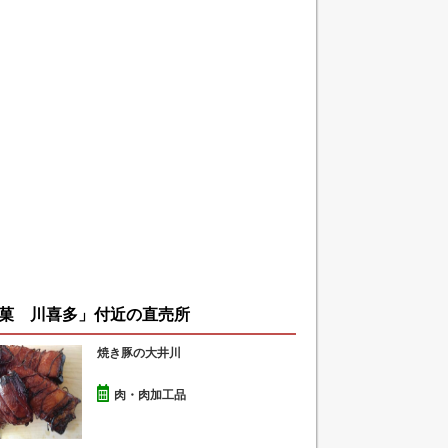
菓 川喜多」付近の直売所
焼き豚の大井川
肉・肉加工品