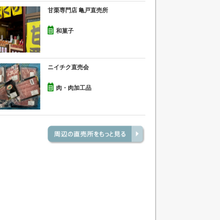
甘栗専門店 亀戸直売所
和菓子
ニイチク直売会
肉・肉加工品