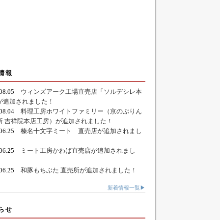
情報
.08.05
ウィンズアーク工場直売店「ソルデシレ本
が追加されました！
.08.04
料理工房ホワイトファミリー（京のぷりん
所 吉祥院本店工房）が追加されました！
.06.25
榛名十文字ミート 直売店が追加されまし
.06.25
ミート工房かわば直売店が追加されまし
.06.25
和豚もちぶた 直売所が追加されました！
新着情報一覧▶
らせ