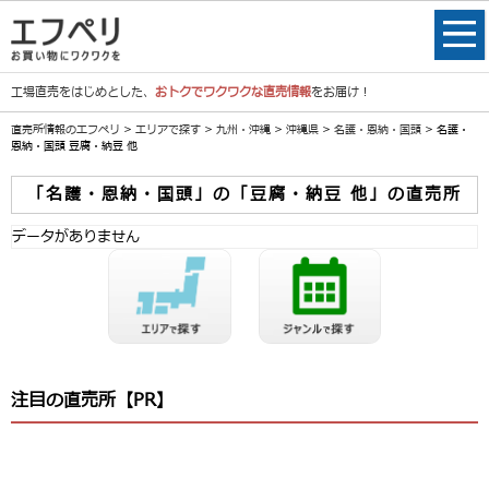
工場直売をはじめとした、
おトクでワクワクな直売情報
をお届け！
直売所情報のエフペリ
>
エリアで探す
>
九州・沖縄
>
沖縄県
>
名護・恩納・国頭
> 名護・
恩納・国頭 豆腐・納豆 他
「名護・恩納・国頭」の「豆腐・納豆 他」の直売所
データがありません
注目の直売所【PR】