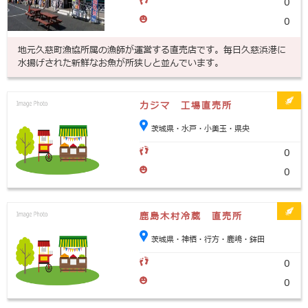
0
0
地元久慈町漁協所属の漁師が運営する直売店です。毎日久慈浜港に
水揚げされた新鮮なお魚が所狭しと並んでいます。
カジマ 工場直売所
茨城県・水戸・小美玉・県央
0
0
鹿島木村冷蔵 直売所
茨城県・神栖・行方・鹿嶋・鉾田
0
0