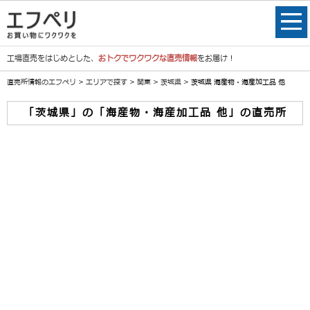
工場直売をはじめとした、
おトクでワクワクな直売情報
をお届け！
直売所情報のエフペリ
>
エリアで探す
>
関東
>
茨城県
> 茨城県 海産物・海産加工品 他
「茨城県」の「海産物・海産加工品 他」の直売所