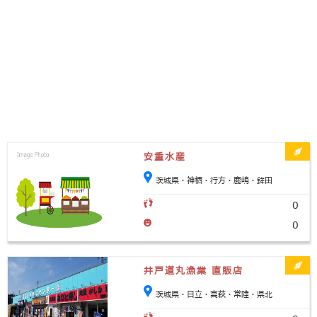
安重水産
茨城県・神栖・行方・鹿嶋・鉾田
0
0
井戸道丸漁業 直販店
茨城県・日立・高萩・常陸・県北