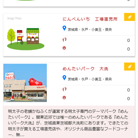
にんべんいち 工場直売所
茨城県・水戸・小美玉・県央
0
0
めんたいパーク 大洗
茨城県・水戸・小美玉・県央
0
0
明太子の老舗かねふくが運営する明太子専門のテーマパーク『めん
たいパーク』。関東近郊では唯一のめんたいパークである『めんた
いパーク大洗』が、茨城県東茨城郡大洗町にあります。できたての
明太子が買える工場直売店や、オリジナル商品豊富なフードコーナ
ー、無...