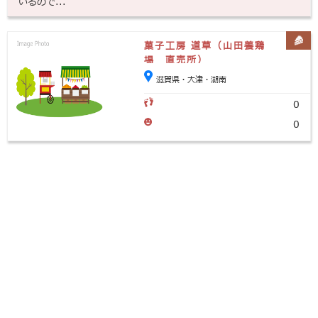
いるので...
菓子工房 道草（山田養鶏
場 直売所）
滋賀県・大津・湖南
0
0