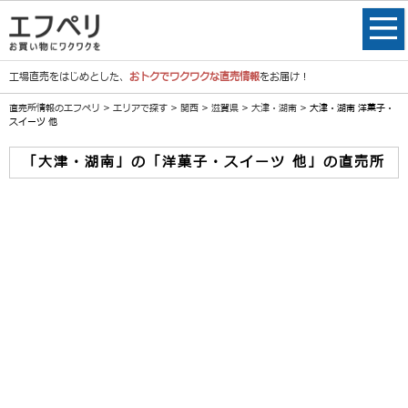
工場直売をはじめとした、
おトクでワクワクな直売情報
をお届け！
直売所情報のエフペリ
>
エリアで探す
>
関西
>
滋賀県
>
大津・湖南
> 大津・湖南 洋菓子・
スイーツ 他
「大津・湖南」の「洋菓子・スイーツ 他」の直売所