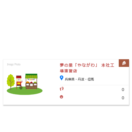
夢の里「やながわ」 本社工
場直営店
兵庫県・丹波・但馬
0
0