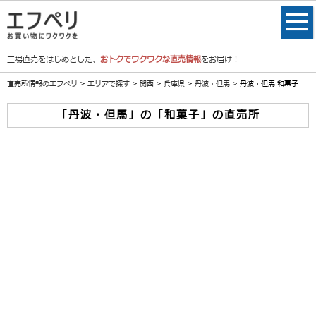
工場直売をはじめとした、
おトクでワクワクな直売情報
をお届け！
直売所情報のエフペリ
>
エリアで探す
>
関西
>
兵庫県
>
丹波・但馬
> 丹波・但馬 和菓子
「丹波・但馬」の「和菓子」の直売所