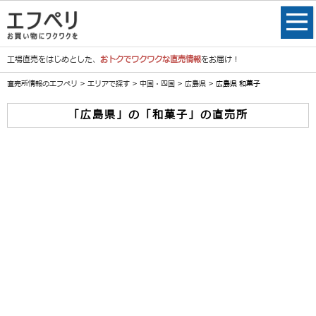
工場直売をはじめとした、
おトクでワクワクな直売情報
をお届け！
直売所情報のエフペリ
>
エリアで探す
>
中国・四国
>
広島県
> 広島県 和菓子
「広島県」の「和菓子」の直売所