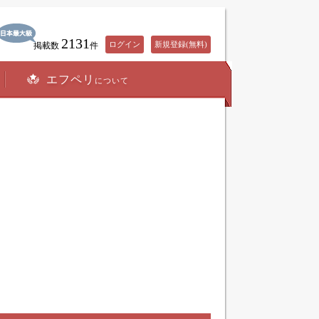
2131
ログイン
新規登録(無料)
掲載数
件
エフペリ
について