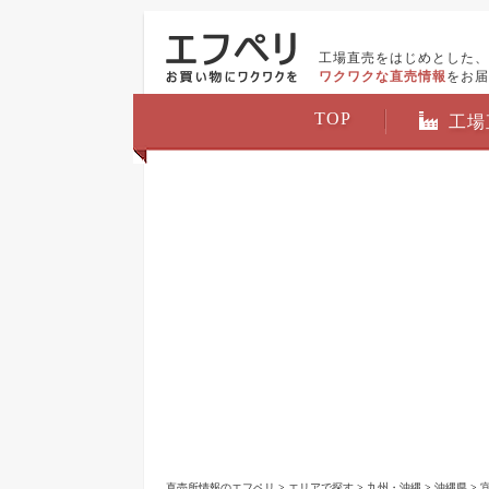
工場直売をはじめとした、
ワクワクな直売情報
をお届
TOP
工場
直売所情報のエフペリ
>
エリアで探す
>
九州・沖縄
>
沖縄県
>