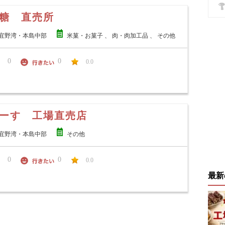
糖 直売所
宜野湾・本島中部
米菓・お菓子 、 肉・肉加工品 、 その他
0
0
0.0
ーす 工場直売店
宜野湾・本島中部
その他
0
0
0.0
最新