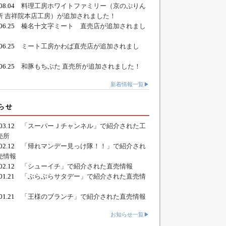
.08.04
料理工房ホワイトファミリー（京のぷりん
所 吉祥院本店工房）が追加されました！
.06.25
榛名十文字ミート 直売店が追加されまし
.06.25
ミート工房かわば直売店が追加されまし
.06.25
和豚もちぶた 直売所が追加されました！
新着情報一覧▶
らせ
.03.12
「スーパーＪチャンネル」で紹介された工
売所
.02.12
「帰れマンデー見っけ隊！！」で紹介され
売情報
.02.12
「シューイチ」で紹介された直売情報
.01.21
「ぶらぶらサタデー」で紹介された直売情
.01.21
「王様のブランチ」で紹介された直売情報
お知らせ一覧▶