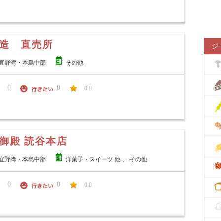
造 直売所
ジ
宜野湾・本島中部
その他
0
0
0.0
御殿 読谷本店
宜野湾・本島中部
洋菓子・スイーツ 他 、 その他
0
0
0.0