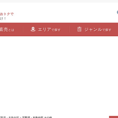
おトクで
け！
直売
エリア
ジャンル
とは
で探す
で探す
宜野湾・本島中部
> 宜野湾・本島中部 その他