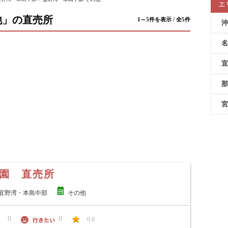
エ
他」の直売所
1～5件を表示 / 全5件
沖
名
宜
那
宮
園 直売所
宜野湾・本島中部
その他
0
0
0.0