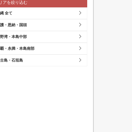
リアを絞り込む
縄 全て
護・恩納・国頭
野湾・本島中部
覇・糸満・本島南部
古島・石垣島