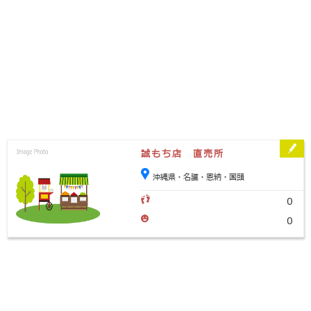
誠もち店 直売所
沖縄県・名護・恩納・国頭
0
0