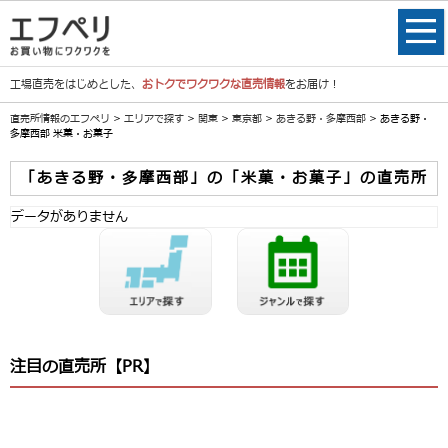
工場直売をはじめとした、
おトクでワクワクな直売情報
をお届け！
直売所情報のエフペリ
>
エリアで探す
>
関東
>
東京都
>
あきる野・多摩西部
> あきる野・
多摩西部 米菓・お菓子
「あきる野・多摩西部」の「米菓・お菓子」の直売所
データがありません
注目の直売所【PR】