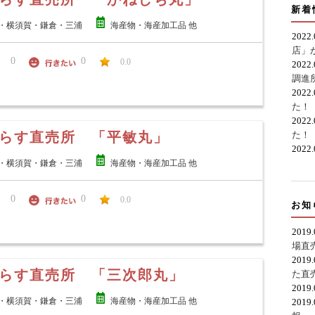
新着
・横須賀・鎌倉・三浦
海産物・海産加工品 他
2022
店」
0
0
0.0
2022
調進
2022
た！
2022
らす直売所 「平敏丸」
た！
2022
・横須賀・鎌倉・三浦
海産物・海産加工品 他
0
0
0.0
お知
2019
場直
2019
らす直売所 「三次郎丸」
た直
2019
・横須賀・鎌倉・三浦
海産物・海産加工品 他
2019