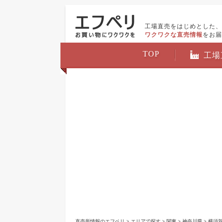
工場直売をはじめとした、
ワクワクな直売情報
をお届
TOP
工場
直売所情報のエフペリ
>
エリアで探す
>
関東
>
神奈川県
>
横須