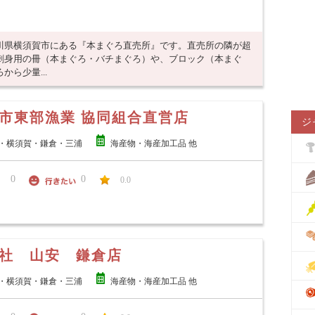
川県横須賀市にある『本まぐろ直売所』です。直売所の隣が超
刺身用の冊（本まぐろ・バチまぐろ）や、ブロック（本まぐ
ら少量...
市東部漁業 協同組合直営店
ジ
・横須賀・鎌倉・三浦
海産物・海産加工品 他
0
0
0.0
社 山安 鎌倉店
・横須賀・鎌倉・三浦
海産物・海産加工品 他