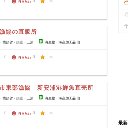
0
0
0.0
漁協の直販所
・横須賀・鎌倉・三浦
海産物・海産加工品 他
0
0
0.0
市東部漁協 新安浦港鮮魚直売所
・横須賀・鎌倉・三浦
海産物・海産加工品 他
0
0
0.0
最新