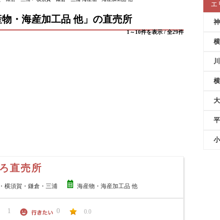
エ
物・海産加工品 他」の直売所
神
1～10件を表示 / 全29件
横
川
横
大
平
小
ろ直売所
・横須賀・鎌倉・三浦
海産物・海産加工品 他
1
0
0.0