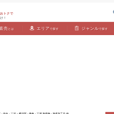
おトクで
け！
直売
エリア
ジャンル
とは
で探す
で探す
賀・鎌倉・三浦
> 横須賀・鎌倉・三浦 海産物・海産加工品 他