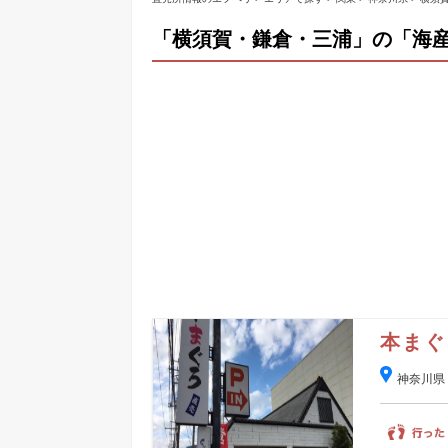
「横須賀・鎌倉・三浦」の「海産
本まぐ
神奈川県