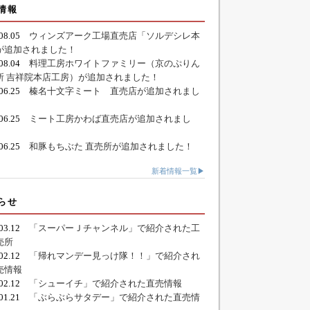
情報
.08.05
ウィンズアーク工場直売店「ソルデシレ本
が追加されました！
.08.04
料理工房ホワイトファミリー（京のぷりん
所 吉祥院本店工房）が追加されました！
.06.25
榛名十文字ミート 直売店が追加されまし
.06.25
ミート工房かわば直売店が追加されまし
.06.25
和豚もちぶた 直売所が追加されました！
新着情報一覧▶
らせ
.03.12
「スーパーＪチャンネル」で紹介された工
売所
.02.12
「帰れマンデー見っけ隊！！」で紹介され
売情報
.02.12
「シューイチ」で紹介された直売情報
.01.21
「ぶらぶらサタデー」で紹介された直売情