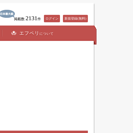
2131
ログイン
新規登録(無料)
掲載数
件
エフペリ
について